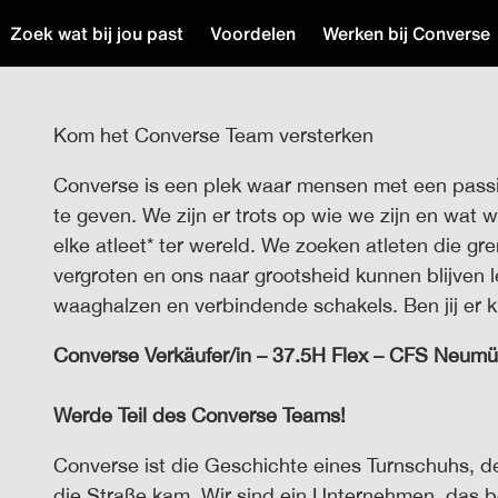
Zoek wat bij jou past
Voordelen
Werken bij Converse
Kom het Converse Team versterken
Converse is een plek waar mensen met een pas
te geven. We zijn er trots op wie we zijn en wat 
elke atleet* ter wereld. We zoeken atleten die g
vergroten en ons naar grootsheid kunnen blijven l
waaghalzen en verbindende schakels. Ben jij er k
Converse
Verkäufer
/
in
– 37.5H Flex – CFS Neumü
Werde Teil des Converse Teams!
Converse ist die Geschichte eines Turnschuhs, d
die Straße kam. Wir sind ein Unternehmen, das b