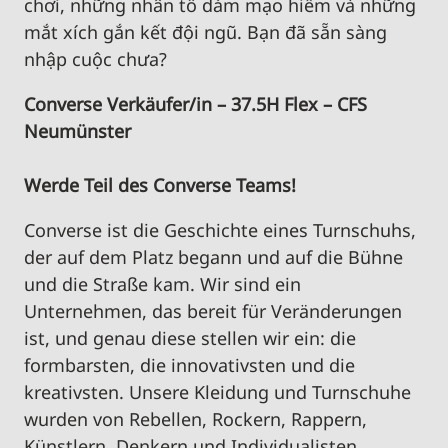
chơi, những nhân tố dám mạo hiểm và những
mắt xích gắn kết đội ngũ. Bạn đã sẵn sàng
nhập cuộc chưa?
Converse
Verkäufer
/
in
– 37.5H Flex – CFS
Neumünster
Werde Teil des Converse Teams!
Converse ist die Geschichte eines Turnschuhs,
der auf dem Platz begann und auf die Bühne
und die Straße kam. Wir sind ein
Unternehmen, das bereit für Veränderungen
ist, und genau die
se
stellen wir ein: die
formbarsten, die innovativsten und die
kreativsten. Unsere Kleidung und Turnschuhe
wurden von Rebellen, Rockern, Rappern,
Künstlern, Denkern und Individualisten