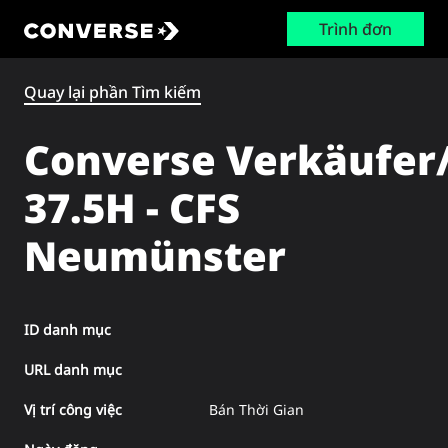
Trình đơn
Converse
Quay lại phần Tìm kiếm
Converse Verkäufer/
37.5H - CFS
Neumünster
ID danh mục
URL danh mục
Vị trí công việc
Bán Thời Gian