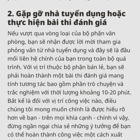
2. Gặp gỡ nhà tuyển dụng hoặc
thực hiện bài thi đánh giá
Nếu vượt qua vòng loại của bộ phận văn
phòng, bạn sẽ nhận được lời mời tham gia
phỏng vấn từ nhà tuyển dụng và đây sẽ là đầu
mối liên hệ chính của bạn trong toàn bộ quá
trình. Với vị trí thuộc bộ phận bán lẻ, bạn sẽ
phải hoàn thành một bài thi đánh giá mang
tính tương tác bao gồm phần trò chuyện và
trắc nghiệm với thời lượng khoảng 10-20 phút.
Bất kể là đối với vị trí công việc nào, điều
chúng tôi mong muốn chính là được hiểu rõ
hơn về bạn - trên mọi khía cạnh - chính vì vậy,
đừng ngần ngại chia sẻ những ý tưởng để bạn
có thể hoàn thành công việc một cách xuất