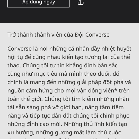
Áp dụng ngay
Trở thành thành viên của Đội Converse
Converse là nơi những cá nhân đầy nhiệt huyết
hội tụ để cùng nhau kiến tạo tương lai của thể
thao. Chúng tôi tự tin khẳng định bản sắc
cũng như mục tiêu mà mình theo đuổi, đó
chính là mang đến những giải pháp đột phá và
nguồn cảm hứng cho mọi vận động viên* trên
toàn thế giới. Chúng tôi tìm kiếm những nhân
tài sẵn sàng phá vỡ giới hạn, nâng tầm tiềm
năng và tiếp tục dẫn dắt chúng tôi chinh phục
những đỉnh cao mới. Những thủ lĩnh kiến tạo
xu hướng, những gương mặt làm chủ cuộc