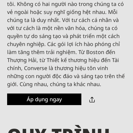
tôi. Không có hai người nào trong chúng ta có
vẻ ngoài hoặc suy nghĩ giống hệt nhau. Mỗi
chúng ta là duy nhất. Với tư cách cá nhân và
với tư cách là một nền văn hóa, chúng ta có
quyền tự do sáng tạo và phát triển một cách
chuyên nghiệp. Các gói lợi ích hào phóng chỉ
làm tăng thêm trải nghiệm. Từ Boston đến
Thượng Hải, từ Thiết kế thương hiệu đến Tài
chính, Converse là thương hiệu tôn vinh
những con người độc đáo và sáng tạo trên thế
giới. Cùng nhau, chúng ta khác nhau.
Áp dụng ngay