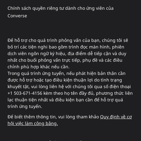
Chính sách quyền riêng tư dành cho ứng viên của
Converse
Để hỗ trợ cho quá trình phỏng vấn của bạn, chúng tôi sẽ
bố trí các tiện nghi bao gồm trình đọc màn hình, phiên
dịch viên ngôn ngữ ký hiệu, địa điểm dễ tiếp cận và duy
nhất cho buổi phỏng vấn trực tiếp, phụ đề và các điều
chỉnh phù hợp khác nếu cần.
Trong quá trình ứng tuyển, nếu phát hiện bản thân cần
được hỗ trợ hoặc tạo điều kiện thuận lợi do tình trạng
khuyết tật, vui lòng liên hệ với chúng tôi qua số điện thoại
+1 503-671-4156 kèm theo họ tên đầy đủ, phương thức liên
lạc thuận tiện nhất và điều kiện bạn cần để hỗ trợ quá
trình ứng tuyển.
Để biết thêm thông tin, vui lòng tham khảo
Quy định về cơ
hội việc làm công bằng.