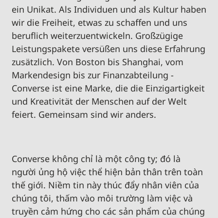
ein Unikat. Als Individuen und als Kultur haben
wir die Freiheit, etwas zu schaffen und uns
beruflich weiterzuentwickeln. Großzügige
Leistungspakete versüßen uns diese Erfahrung
zusätzlich. Von Boston bis Shanghai, vom
Markendesign bis zur Finanzabteilung -
Converse ist eine Marke, die die Einzigartigkeit
und Kreativität der Menschen auf der Welt
feiert.
Gemeinsam
sind
wir
anders
.
Converse không chỉ là một công ty; đó là
người ủng hộ việc thể hiện bản thân trên toàn
thế giới. Niềm tin này thúc đẩy nhân viên của
chúng tôi, thấm vào môi trường làm việc và
truyền cảm hứng cho các sản phẩm của chúng