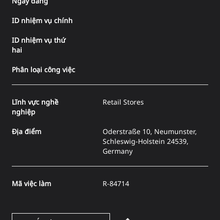
Ngày đăng
ID nhiệm vụ chính
ID nhiệm vụ thứ
hai
Phân loại công việc
Lĩnh vực nghề
Retail Stores
nghiệp
Địa điểm
Oderstraße 10, Neumunster,
Schleswig-Holstein 24539,
Germany
Mã việc làm
R-84714