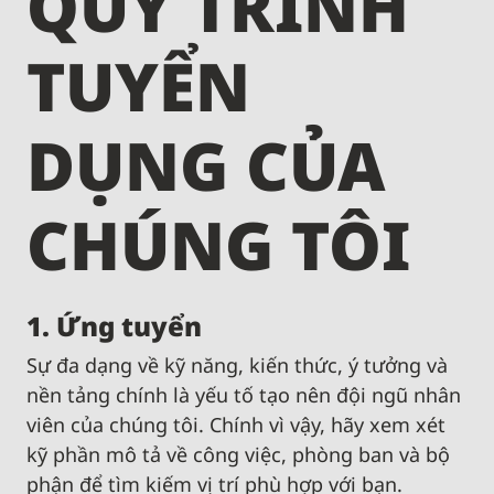
QUY TRÌNH
TUYỂN
DỤNG CỦA
CHÚNG TÔI
1. Ứng tuyển
Sự đa dạng về kỹ năng, kiến ​​thức, ý tưởng và
nền tảng chính là yếu tố tạo nên đội ngũ nhân
viên của chúng tôi. Chính vì vậy, hãy xem xét
kỹ phần mô tả về công việc, phòng ban và bộ
phận để tìm kiếm vị trí phù hợp với bạn.